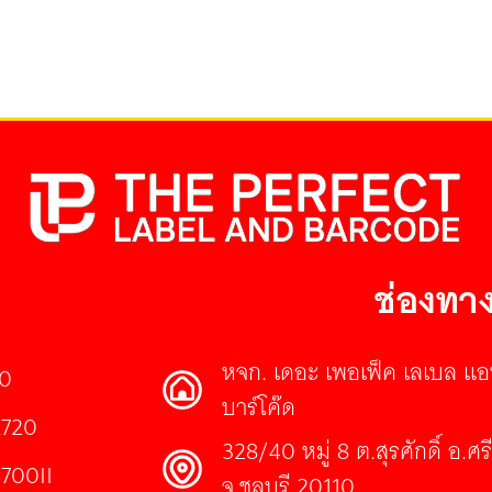
ช่องทาง
หจก. เดอะ เพอเฟ็ค เลเบล แอ
30
บาร์โค๊ด
E720
328/40 หมู่ 8 ต.สุรศักดิ์ อ.ศ
S700II
จ.ชลบุรี 20110