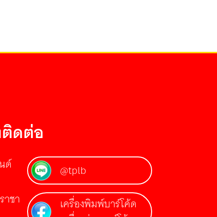
ติดต่อ
นด์
@tplb
รีราชา
เครื่องพิมพ์บาร์โค้ด