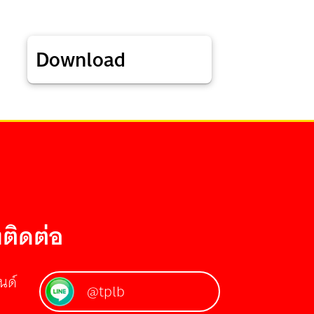
Download
ติดต่อ
นด์
@tplb