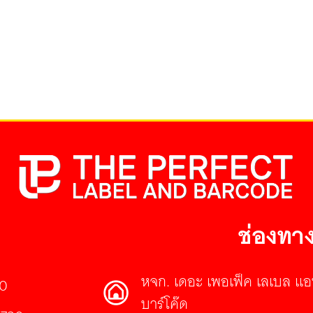
ช่องทาง
หจก. เดอะ เพอเฟ็ค เลเบล แอ
30
บาร์โค๊ด