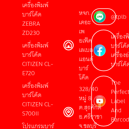
เครื่องพิมพ์
หจก.
บาร์โค้ด
@tplb
เดอะ
ZEBRA
เพ
ZD230
เครื่องพ
อเฟ็ค
เครื่องพิมพ์
บาร์โค้
เลเบล
บาร์โค้ด
เครื่องอ
แอนด์
CITIZEN CL-
บาร์โค้
บาร์
E720
โค๊ด
The
เครื่องพิมพ์
328/40
Perfec
บาร์โค้ด
หมู่ 8
Label
CITIZEN CL-
ต.สุรศักดิ์
And
S700II
อ.ศรีราชา
Barco
จ.ชลบุรี
โปรแกรมบาร์