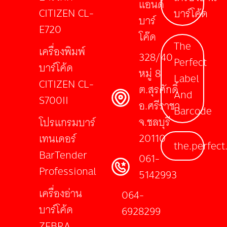
แอนด์
CITIZEN CL-
บาร์โค้ด
บาร์
E720
โค๊ด
The
เครื่องพิมพ์
328/40
Perfect
บาร์โค้ด
หมู่ 8
Label
CITIZEN CL-
ต.สุรศักดิ์
And
S700II
อ.ศรีราชา
Barcode
จ.ชลบุรี
โปรแกรมบาร์
20110
เทนเดอร์
the.perfect
BarTender
061-
Professional
5142993
เครื่องอ่าน
064-
บาร์โค้ด
6928299
ZEBRA