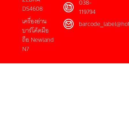
038-
DS4608
119794
เครื่องอ่าน
barcode_label@ho
บาร์โค้ดมือ
ถือ Newland
N7