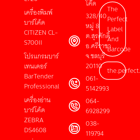
โค๊ด
The
เครื่องพิมพ์
328/40
Perfect
บาร์โค้ด
หมู่ 8
Label
CITIZEN CL-
ต.สุรศักดิ์
And
S700II
อ.ศรีราชา
Barcode
จ.ชลบุรี
โปรแกรมบาร์
20110
เทนเดอร์
the.perfect
BarTender
061-
Professional
5142993
เครื่องอ่าน
064-
บาร์โค้ด
6928299
ZEBRA
038-
DS4608
119794