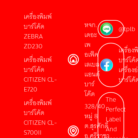
เครื่องพิมพ์
หจก.
บาร์โค้ด
@tplb
เดอะ
ZEBRA
เพ
ZD230
เครื่องพ
อเฟ็ค
เครื่องพิมพ์
บาร์โค้
เลเบล
บาร์โค้ด
เครื่องอ
แอนด์
CITIZEN CL-
บาร์โค้
บาร์
E720
โค๊ด
The
เครื่องพิมพ์
328/40
Perfect
บาร์โค้ด
หมู่ 8
Label
CITIZEN CL-
ต.สุรศักดิ์
And
S700II
อ.ศรีราชา