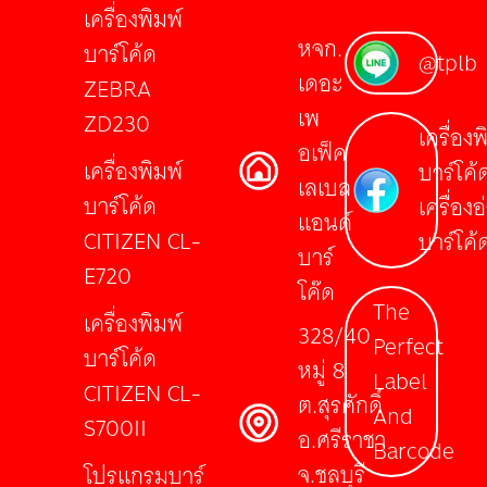
เครื่องพิมพ์
หจก.
บาร์โค้ด
@tplb
เดอะ
ZEBRA
เพ
ZD230
เครื่องพ
อเฟ็ค
เครื่องพิมพ์
บาร์โค้
เลเบล
บาร์โค้ด
เครื่องอ
แอนด์
CITIZEN CL-
บาร์โค้
บาร์
E720
โค๊ด
The
เครื่องพิมพ์
328/40
Perfect
บาร์โค้ด
หมู่ 8
Label
CITIZEN CL-
ต.สุรศักดิ์
And
S700II
อ.ศรีราชา
Barcode
จ.ชลบุรี
โปรแกรมบาร์