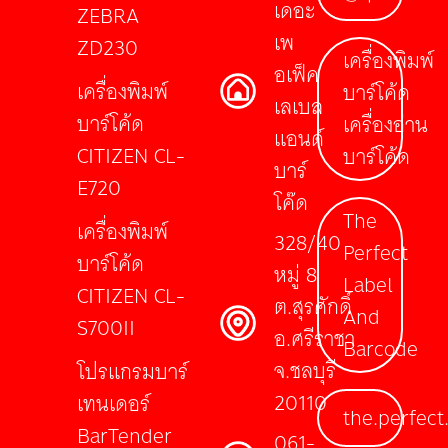
เดอะ
ZEBRA
เพ
ZD230
เครื่องพิมพ์
อเฟ็ค
เครื่องพิมพ์
บาร์โค้ด
เลเบล
บาร์โค้ด
เครื่องอ่าน
แอนด์
CITIZEN CL-
บาร์โค้ด
บาร์
E720
โค๊ด
The
เครื่องพิมพ์
328/40
Perfect
บาร์โค้ด
หมู่ 8
Label
CITIZEN CL-
ต.สุรศักดิ์
And
S700II
อ.ศรีราชา
Barcode
จ.ชลบุรี
โปรแกรมบาร์
20110
เทนเดอร์
the.perfect
BarTender
061-