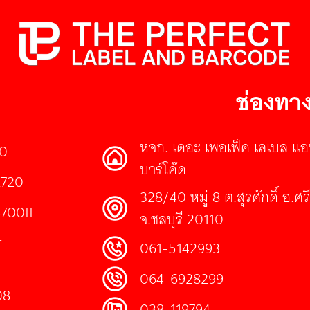
ช่องทาง
หจก. เดอะ เพอเฟ็ค เลเบล แอ
30
บาร์โค๊ด
E720
328/40 หมู่ 8 ต.สุรศักดิ์ อ.ศ
S700II
จ.ชลบุรี 20110
r
061-5142993
064-6928299
08
038-119794