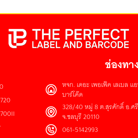
ช่องทาง
หจก. เดอะ เพอเฟ็ค เลเบล แอ
30
บาร์โค๊ด
E720
328/40 หมู่ 8 ต.สุรศักดิ์ อ.ศ
S700II
จ.ชลบุรี 20110
r
061-5142993