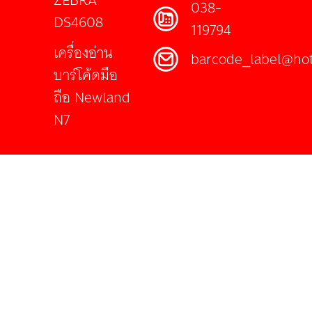
038-
DS4608
119794
เครื่องอ่าน
barcode_label@ho
บาร์โค้ดมือ
ถือ Newland
N7