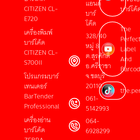
แอนด์
CITIZEN CL-
บาร์โค้
บาร์
E720
โค๊ด
The
เครื่องพิมพ์
328/40
Perfec
บาร์โค้ด
หมู่ 8
Label
CITIZEN CL-
ต.สุรศักดิ์
And
S700II
อ.ศรีราชา
Barco
จ.ชลบุรี
โปรแกรมบาร์
20110
เทนเดอร์
the.per
BarTender
061-
Professional
5142993
เครื่องอ่าน
064-
บาร์โค้ด
6928299
ZEBRA