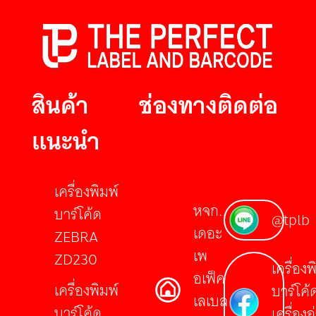
สินค้า
ช่องทางติดต่อ
แนะนำ
เครื่องพิมพ์
หจก.
บาร์โค้ด
@tplb
เดอะ
ZEBRA
เพ
ZD230
เครื่องพ
อเฟ็ค
เครื่องพิมพ์
บาร์โค้
เลเบล
บาร์โค้ด
เครื่องอ