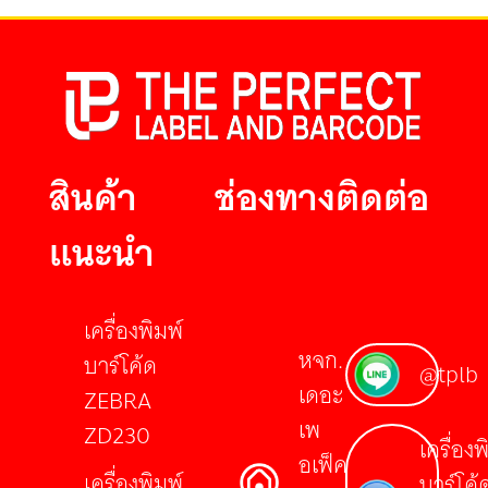
สินค้า
ช่องทางติดต่อ
แนะนำ
เครื่องพิมพ์
หจก.
บาร์โค้ด
@tplb
เดอะ
ZEBRA
เพ
ZD230
เครื่องพ
อเฟ็ค
เครื่องพิมพ์
บาร์โค้