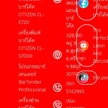
เลเบล
บาร์โค้ด
เครื่องอ
แอนด์
CITIZEN CL-
บาร์โค้
บาร์
E720
โค๊ด
The
เครื่องพิมพ์
328/40
Perfec
บาร์โค้ด
หมู่ 8
Label
CITIZEN CL-
ต.สุรศักดิ์
And
S700II
อ.ศรีราชา
Barco
จ.ชลบุรี
โปรแกรมบาร์
20110
เทนเดอร์
the.per
BarTender
061-
Professional
5142993
เครื่องอ่าน
064-
บาร์โค้ด