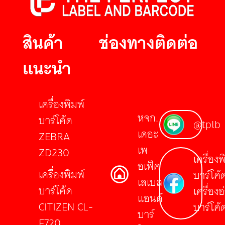
สินค้า
ช่องทางติดต่อ
แนะนำ
เครื่องพิมพ์
หจก.
บาร์โค้ด
@tplb
เดอะ
ZEBRA
เพ
ZD230
เครื่องพ
อเฟ็ค
เครื่องพิมพ์
บาร์โค้
เลเบล
บาร์โค้ด
เครื่องอ
แอนด์
CITIZEN CL-
บาร์โค้
บาร์
E720