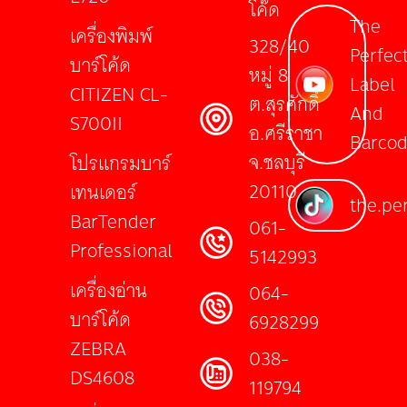
โค๊ด
The
เครื่องพิมพ์
328/40
Perfec
บาร์โค้ด
หมู่ 8
Label
CITIZEN CL-
ต.สุรศักดิ์
And
S700II
อ.ศรีราชา
Barco
จ.ชลบุรี
โปรแกรมบาร์
20110
เทนเดอร์
the.per
BarTender
061-
Professional
5142993
เครื่องอ่าน
064-
บาร์โค้ด
6928299
ZEBRA
038-
DS4608
119794