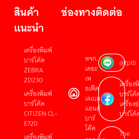
สินค้า
ช่องทางติดต่อ
แนะนำ
เครื่องพิมพ์
หจก.
บาร์โค้ด
@tplb
เดอะ
ZEBRA
เพ
ZD230
เครื่องพ
อเฟ็ค
เครื่องพิมพ์
บาร์โค้
เลเบล
บาร์โค้ด
เครื่องอ
แอนด์
CITIZEN CL-
บาร์โค้
บาร์
E720
โค๊ด
The
เครื่องพิมพ์