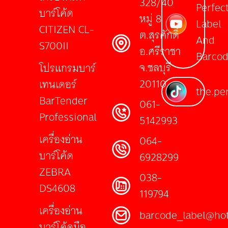
328/40
Perfec
บาร์โค้ด
หมู่ 8
Label
CITIZEN CL-
ต.สุรศักดิ์
And
S700II
อ.ศรีราชา
Barco
จ.ชลบุรี
โปรแกรมบาร์
20110
เทนเดอร์
the.per
BarTender
061-
Professional
5142993
เครื่องอ่าน
064-
บาร์โค้ด
6928299
ZEBRA
038-
DS4608
119794
เครื่องอ่าน
barcode_label@ho
บาร์โค้ดมือ