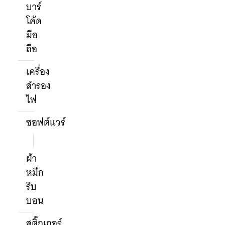
บาร์
โค้ด
มือ
ถือ
เครื่อง
สำรอง
ไฟ
ซอฟต์แวร์
ผ้า
หมึก
ริบ
บอน
สติ๊กเกอร์